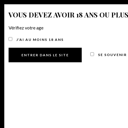
MENU
VOUS DEVEZ AVOIR 18 ANS OU PLUS
Vérifiez votre age
404 ER
J'AI AU MOINS 18 ANS
SE SOUVENIR
It seems we can't find what you're looking for. Perhaps
searching can help.
GO TO HOMEPAGE