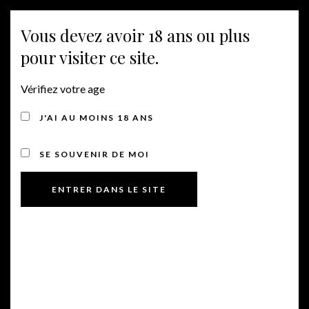
MENU
Vous devez avoir 18 ans ou plus
pour visiter ce site.
DOMAINE ROUMAGNAC
Vérifiez votre age
20, Hameau de Raygades
J'AI AU MOINS 18 ANS
31340 VILLEMATIER ,
SE SOUVENIR DE MOI
France
RENSEIGNEMENTS
vignoble@domaineroumagnac.fr
+33 (0)
6 80 95 34 08